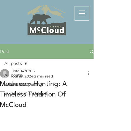
Post
All posts
info0476706
All posts
Jul 29, 2024
2 min read
Mushroom Hunting: A
What's Happening
Summer in McCloud
Timeless Tradition Of
McCloud