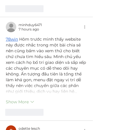
Like
Reply
minhduy6471
7 hours ago
78win
 Hôm trước mình thấy website 
này được nhắc trong một bài chia sẻ 
nên cũng bấm vào xem thử cho biết 
chứ chưa tìm hiểu sâu. Mình chủ yếu 
xem cách họ bố trí giao diện và sắp xếp 
các chuyên mục có dễ theo dõi hay 
không. Ấn tượng đầu tiên là tổng thể 
làm khá gọn, menu đặt ngay vị trí dễ 
thấy nên việc chuyển giữa các phần 
như giới thiệu, dịch vụ hay liên hệ…
Show More
Like
Reply
odette lesch