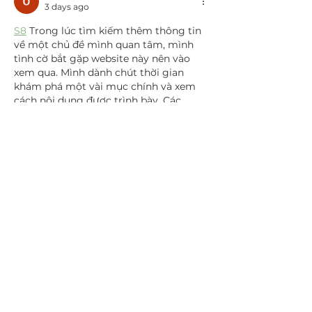
3 days ago
S8
 Trong lúc tìm kiếm thêm thông tin 
về một chủ đề mình quan tâm, mình 
tình cờ bắt gặp website này nên vào 
xem qua. Mình dành chút thời gian 
khám phá một vài mục chính và xem 
cách nội dung được trình bày. Các 
phần được sắp xếp khá hợp lý, thông 
tin dễ đọc nên không mất nhiều thời 
gian để tìm phần cần xem. Trang hoạt 
động ổn định, thao tác chuyển mục 
nhanh và phản hồi…
Show More
Like
Reply
Ngoc Anh Nguyen
3 days ago
Khi đọc các bài giới thiệu nền tảng 
giải trí, tôi thường thích những bài 